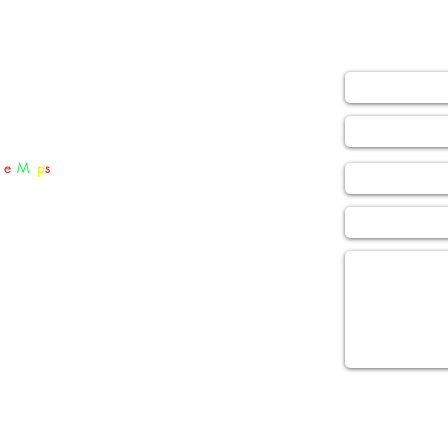
cciones Generales S.A. - PROGEN S.A.
Nombre *
ra 3 56 - 07
Industrial Cazuca Entrada No.2
ha, Cundinamarca, Colombia
Email *
g
l
e
M
a
p
s
Teléfono
 57 601 7940030
sApp: 313 - 4237751
Asunto
n@progen.com
.co
Mensaje