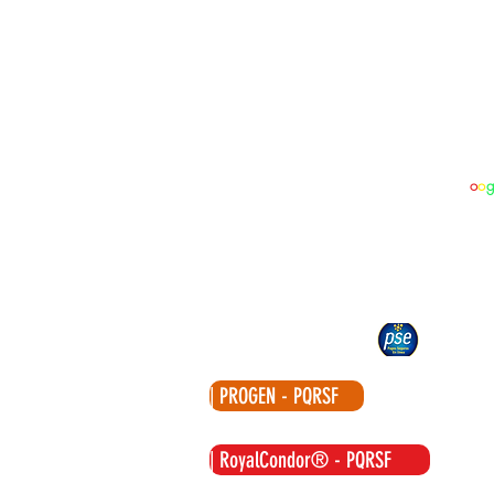
| Sobre Nosotros
Produ
Carre
| Política Habeas Data
Zona 
Soac
| Canal de Denuncias
G
o
o
| Zona Clientes
PBX:
| Zona Proveedores
What
proge
| Pague Seguro con PSE
| PROGEN - PQRSF
| RoyalCondor®️ - PQRSF