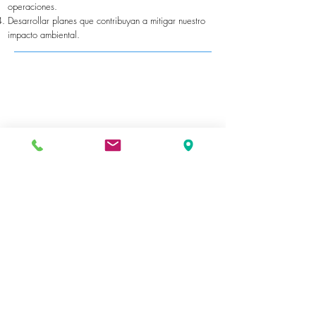
operaciones.
Desarrollar planes que contribuyan a mitigar nuestro
impacto ambiental.
| Sobre Nosotros
| Política Habeas Data
| Canal de Denuncias
| Zona Clientes
| Zona Proveedores
| Pague Seguro con PSE
| PROGEN - PQRSF
| RoyalCondor®️ - PQRSF